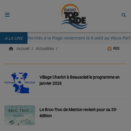
ACCUEIL
Guinguettes des Perchés à la Plage reviennent le 8 août au Vieux-
A LA UNE
RADIO
Accueil
Actualités
RSS
ECOUTER
RECHERCHE DE TITRES
Village Charlot à Beausoleil le programme en
TÉLÉCHARGER L'APPLICATION.
janvier 2026
EMISSIONS
LIVE DJ
Le Broc-Troc de Menton revient pour sa 33ᵉ
édition
EQUIPES