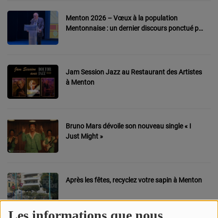
CONTACT
Menton 2026 – Vœux à la population
Mentonnaise : un dernier discours ponctué par
Team Building Radio
des remerciements.
INFO
Jam Session Jazz au Restaurant des Artistes
à Menton
CÔTE D'AZUR
EVÉNEMENTS
CIRCULATION EN TEMPS RÉEL
Bruno Mars dévoile son nouveau single « I
Just Might »
HIGH-TECH
SPORT
Après les fêtes, recyclez votre sapin à Menton
SANTÉ
Les informations que nous