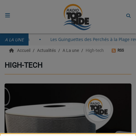
ACCUEIL
x-Port de Menton
Les Guinguettes des Perchés à la Plage 
A LA UNE
RADIO
Accueil
Actualités
A La une
High-tech
RSS
ECOUTER
HIGH-TECH
RECHERCHE DE TITRES
TÉLÉCHARGER L'APPLICATION.
EMISSIONS
LIVE DJ
EQUIPES