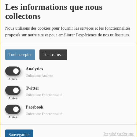
CONTACT
Les informations que nous
collectons
Team Building Radio
Nous utilisons des cookies pour fournir les services et les fonctionnalités
proposés sur notre site et pour améliorer l'expérience de nos utilisateurs.
Radio Top Side disponible sur la dernière Freebox Delta
INFO
CÔTE D'AZUR
Tout accepter
Tout refuser
EVÉNEMENTS
Analytics
Utilisation: Analyse
CIRCULATION EN TEMPS RÉEL
Activé
Twitter
HIGH-TECH
Utilisation: Fonctionnalité
Activé
SPORT
Facebook
Utilisation: Fonctionnalité
SANTÉ
Activé
Propulsé par Orejime
Sauvegarder