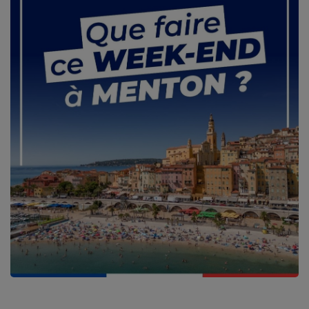
CONTACT
Team Building Radio
INFO
CÔTE D'AZUR
EVÉNEMENTS
CIRCULATION EN TEMPS RÉEL
HIGH-TECH
SPORT
SANTÉ