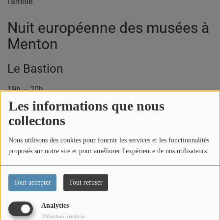
l’amitié.
Nuit européenne des musées à
Menton
Le Bastion
19h – 20h
Les informations que nous
Visite contée avec Véronique St Marcel :
collectons
« Les voyages de Lisbeth »
Nous utilisons des cookies pour fournir les services et les fonctionnalités
Musée de Préhistoire
proposés sur notre site et pour améliorer l'expérience de nos utilisateurs.
19h – Minuit
Tout accepter
Tout refuser
Une soirée spéciale autour de la représentation de l’homme
et de la femme préhistoriques :
Analytics
Utilisation: Analyse