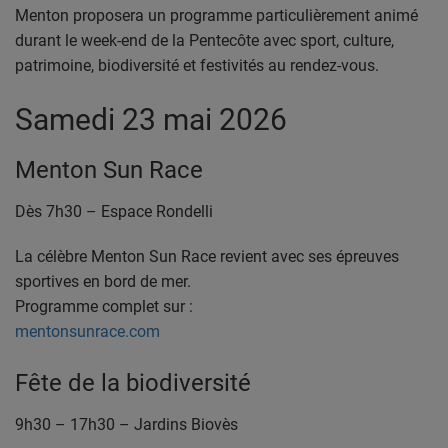
PODCASTS
Menton proposera un programme particulièrement animé
durant le week-end de la Pentecôte avec sport, culture,
VIDEOS EN DIRECT
patrimoine, biodiversité et festivités au rendez-vous.
DIRECT STUDIO 1
Samedi 23 mai 2026
DIRECT STUDIO 2
Menton Sun Race
DIRECT STUDIO 3
Dès 7h30 – Espace Rondelli
TCHAT
La célèbre Menton Sun Race revient avec ses épreuves
sportives en bord de mer.
Programme complet sur :
OFFRES D'EMPLOI
mentonsunrace.com
FRANCE TRAVAIL MENTON
Fête de la biodiversité
LA MISSION LOCALE EST 06
9h30 – 17h30 – Jardins Biovès