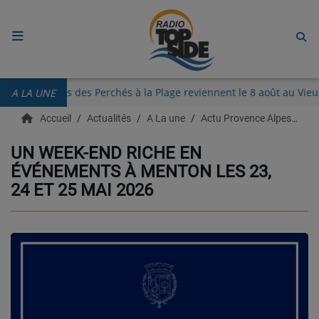
ACCUEIL
Les Guinguettes des Perchés à la Plage reviennent le 8 août 
A LA UNE
RADIO
Accueil
Actualités
A La une
Actu Provence Alpes Côte d'azur
ECOUTER
UN WEEK-END RICHE EN
ÉVÉNEMENTS À MENTON LES 23,
RECHERCHE DE TITRES
24 ET 25 MAI 2026
TÉLÉCHARGER L'APPLICATION.
EMISSIONS
LIVE DJ
EQUIPES