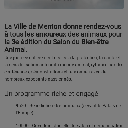
PODCASTS
VIDEOS EN DIRECT
La Ville de Menton donne rendez-vous
DIRECT STUDIO 1
à tous les amoureux des animaux pour
la 3e édition du Salon du Bien-être
DIRECT STUDIO 2
Animal.
DIRECT STUDIO 3
Une journée entièrement dédiée à la protection, la santé et
la sensibilisation autour du monde animal, rythmée par des
conférences, démonstrations et rencontres avec de
TCHAT
nombreux exposants passionnés.
OFFRES D'EMPLOI
Un programme riche et engagé
FRANCE TRAVAIL MENTON
9h30
: Bénédiction des animaux (devant le Palais de
l’Europe)
LA MISSION LOCALE EST 06
10h00
: Ouverture officielle du salon et démonstration