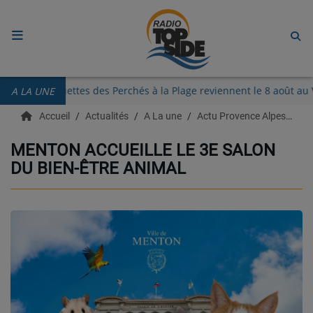
ACCUEIL
Les Guinguettes des Perchés à la Plage reviennent le 8 a
A LA UNE
RADIO
Accueil
Actualités
A La une
Actu Provence Alpes Côte d'azur
ECOUTER
MENTON ACCUEILLE LE 3E SALON
DU BIEN-ÊTRE ANIMAL
RECHERCHE DE TITRES
TÉLÉCHARGER L'APPLICATION.
EMISSIONS
LIVE DJ
EQUIPES