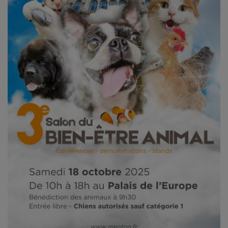
CONTACT
Team Building Radio
INFO
CÔTE D'AZUR
EVÉNEMENTS
CIRCULATION EN TEMPS RÉEL
HIGH-TECH
SPORT
SANTÉ