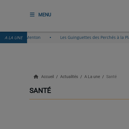
MENU
ACCUEIL
t au Vieux-Port de Menton
Les Guinguettes des Perchés à 
A LA UNE
RADIO
ECOUTER
Accueil
Actualités
A La une
Santé
RECHERCHE DE TITRES
SANTÉ
TÉLÉCHARGER L'APPLICATION.
EMISSIONS
LIVE DJ
EQUIPES