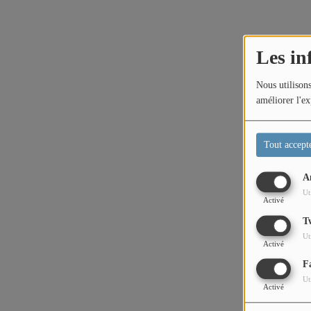
CONTACT
Les in
Team Building Radio
Nous utilisons
améliorer l'ex
INFO
CÔTE D'AZUR
Tout accept
EVÉNEMENTS
A
Ut
CIRCULATION EN TEMPS RÉEL
Activé
T
HIGH-TECH
Ut
Activé
SPORT
F
Ut
SANTÉ
Activé