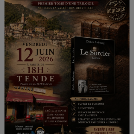
CONTACT
Team Building Radio
INFO
CÔTE D'AZUR
EVÉNEMENTS
CIRCULATION EN TEMPS RÉEL
HIGH-TECH
SPORT
SANTÉ