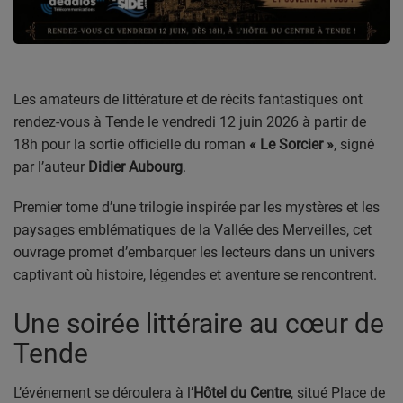
PODCASTS
VIDEOS EN DIRECT
DIRECT STUDIO 1
Les amateurs de littérature et de récits fantastiques ont
rendez-vous à Tende le vendredi 12 juin 2026 à partir de
DIRECT STUDIO 2
18h pour la sortie officielle du roman
« Le Sorcier »
, signé
par l’auteur
Didier Aubourg
.
DIRECT STUDIO 3
Premier tome d’une trilogie inspirée par les mystères et les
TCHAT
paysages emblématiques de la Vallée des Merveilles, cet
ouvrage promet d’embarquer les lecteurs dans un univers
captivant où histoire, légendes et aventure se rencontrent.
OFFRES D'EMPLOI
Une soirée littéraire au cœur de
FRANCE TRAVAIL MENTON
Tende
LA MISSION LOCALE EST 06
L’événement se déroulera à l’
Hôtel du Centre
, situé Place de