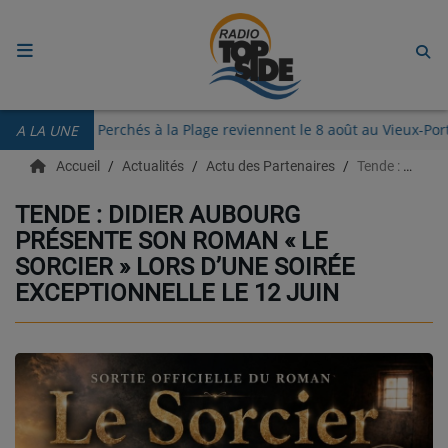
ACCUEIL
Les Guinguettes des Perchés à la Plage reviennent le 8 août au Vi
A LA UNE
RADIO
Accueil
Actualités
Actu des Partenaires
Tende : Didier Aubourg présente son roman « Le Sorcier » lors d’une soirée exceptionnelle le 12 juin
ECOUTER
TENDE : DIDIER AUBOURG
PRÉSENTE SON ROMAN « LE
RECHERCHE DE TITRES
SORCIER » LORS D’UNE SOIRÉE
TÉLÉCHARGER L'APPLICATION.
EXCEPTIONNELLE LE 12 JUIN
EMISSIONS
LIVE DJ
EQUIPES