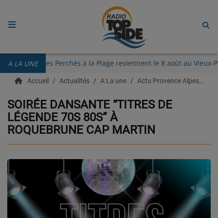
ACCUEIL
Les Guinguettes des Perchés à la Plage reviennent le 8 août au Vi
A LA UNE
RADIO
Accueil
Actualités
A La une
Actu Provence Alpes Côte d'azur
ECOUTER
SOIRÉE DANSANTE “TITRES DE
LÉGENDE 70S 80S” À
RECHERCHE DE TITRES
ROQUEBRUNE CAP MARTIN
TÉLÉCHARGER L'APPLICATION.
EMISSIONS
LIVE DJ
EQUIPES