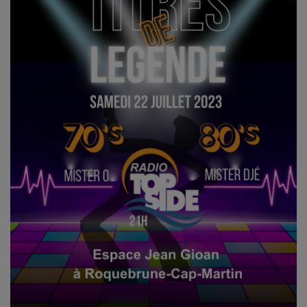
CONTACT
Team Building Radio
INFO
CÔTE D'AZUR
EVÉNEMENTS
CIRCULATION EN TEMPS RÉEL
HIGH-TECH
SPORT
SANTÉ