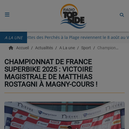
ACCUEIL
Les Guinguettes des Perchés à la Plage reviennent le 8 août
A LA UNE
RADIO
Accueil
Actualités
A La une
Sport
Championnat de France Superbike 2025 : Victoire magistrale de Matthias Rostagni à Magny-Cours !
ECOUTER
CHAMPIONNAT DE FRANCE
SUPERBIKE 2025 : VICTOIRE
RECHERCHE DE TITRES
MAGISTRALE DE MATTHIAS
TÉLÉCHARGER L'APPLICATION.
ROSTAGNI À MAGNY-COURS !
EMISSIONS
LIVE DJ
EQUIPES