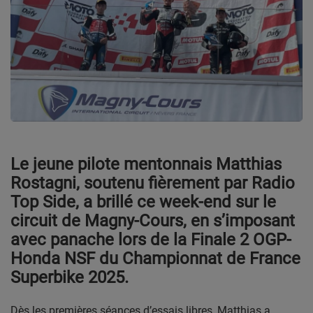
CONTACT
Team Building Radio
INFO
CÔTE D'AZUR
EVÉNEMENTS
Le jeune pilote mentonnais Matthias
CIRCULATION EN TEMPS RÉEL
Rostagni, soutenu fièrement par Radio
Top Side, a brillé ce week-end sur le
HIGH-TECH
circuit de Magny-Cours, en s’imposant
avec panache lors de la Finale 2 OGP-
SPORT
Honda NSF du Championnat de France
SANTÉ
Superbike 2025.
Dès les premières séances d’essais libres, Matthias a