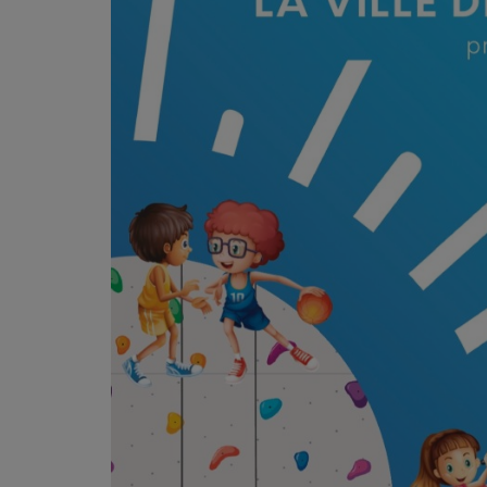
CONTACT
Team Building Radio
INFO
CÔTE D'AZUR
EVÉNEMENTS
CIRCULATION EN TEMPS RÉEL
HIGH-TECH
SPORT
SANTÉ