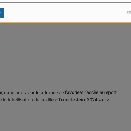
Pr
r
re
, dans une volonté affirmée de
favoriser l’accès au sport
e la labellisation de la ville «
Terre de Jeux 2024
» et «