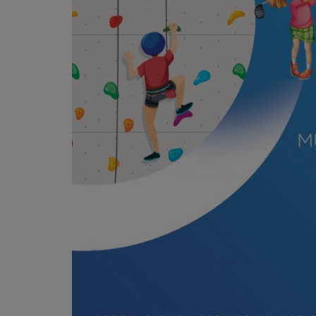
PODCASTS
VIDEOS EN DIRECT
DIRECT STUDIO 1
DIRECT STUDIO 2
DIRECT STUDIO 3
TCHAT
OFFRES D'EMPLOI
FRANCE TRAVAIL MENTON
LA MISSION LOCALE EST 06