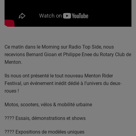
CONTACT
Team Building Radio
INFO
Ce matin dans le Morning sur Radio Top Side, nous
CÔTE D'AZUR
recevions Bernard Gioan et Philippe Enee du Rotary Club de
Menton.
EVÉNEMENTS
Ils nous ont présenté le tout nouveau Menton Rider
CIRCULATION EN TEMPS RÉEL
Festival, un événement inédit dédié à l’univers du deux-
HIGH-TECH
roues !
SPORT
Motos, scooters, vélos & mobilité urbaine
SANTÉ
???? Essais, démonstrations et shows
???? Expositions de modèles uniques