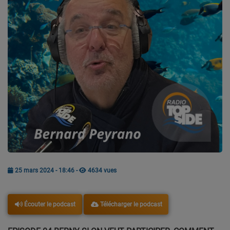
CONTACT
Team Building Radio
INFO
CÔTE D'AZUR
EVÉNEMENTS
CIRCULATION EN TEMPS RÉEL
HIGH-TECH
25 mars 2024 - 18:46
-
4634 vues
SPORT
SANTÉ
Télécharger le podcast
Écouter le podcast