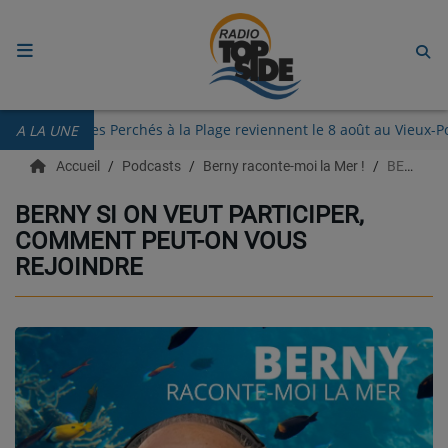
ACCUEIL
Les Guinguettes des Perchés à la Plage reviennent le 8 août au Vi
A LA UNE
RADIO
Accueil
Podcasts
Berny raconte-moi la Mer !
BERNY SI ON VEUT PARTICIPER, COMMENT PEUT-ON VOUS REJOINDRE
ECOUTER
BERNY SI ON VEUT PARTICIPER,
COMMENT PEUT-ON VOUS
RECHERCHE DE TITRES
REJOINDRE
TÉLÉCHARGER L'APPLICATION.
EMISSIONS
LIVE DJ
EQUIPES