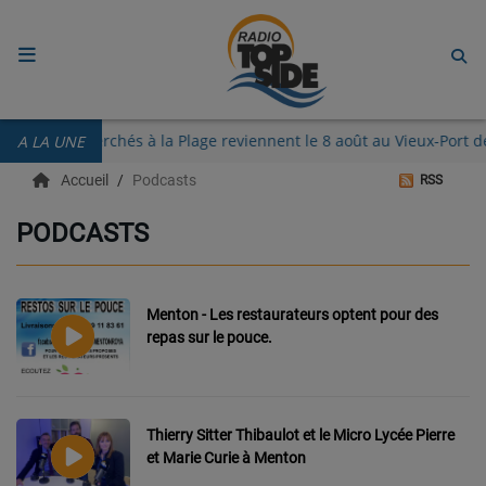
ACCUEIL
inguettes des Perchés à la Plage reviennent le 8 août au Vieux-Po
A LA UNE
RADIO
Accueil
Podcasts
RSS
ECOUTER
PODCASTS
RECHERCHE DE TITRES
TÉLÉCHARGER L'APPLICATION.
Menton - Les restaurateurs optent pour des
repas sur le pouce.
EMISSIONS
LIVE DJ
Thierry Sitter Thibaulot et le Micro Lycée Pierre
EQUIPES
et Marie Curie à Menton