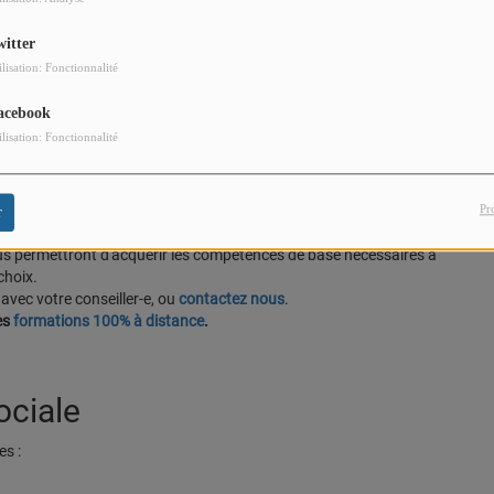
witter
ilisation: Fonctionnalité
acebook
ilisation: Fonctionnalité
onnel.
et validé votre
projet professionnel
, la Mission Locale est habilitée à
Pr
i sont financées par la
Région Provence Alpes Côte d'Azur
.
r
ous permettront d'acquérir les compétences de base nécessaires à
choix.
avec votre conseiller-e, ou
contactez nous
.
es
formations 100% à distance
.
ociale
es :