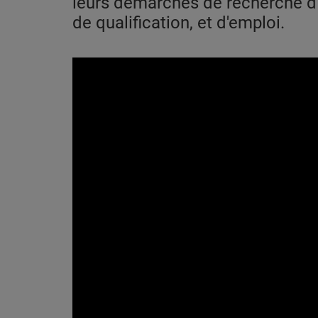
leurs démarches de recherche d'o
de qualification, et d'emploi.
PODCASTS
VIDEOS EN DIRECT
DIRECT STUDIO 1
DIRECT STUDIO 2
DIRECT STUDIO 3
TCHAT
OFFRES D'EMPLOI
FRANCE TRAVAIL MENTON
LA MISSION LOCALE EST 06