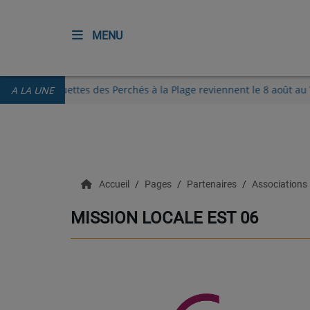
MENU
ACCUEIL
Menton
Les Guinguettes des Perchés à la Plage reviennent
A LA UNE
RADIO
ECOUTER
Accueil
Pages
Partenaires
Associations
RECHERCHE DE TITRES
MISSION LOCALE EST 06
TÉLÉCHARGER L'APPLICATION.
EMISSIONS
LIVE DJ
EQUIPES