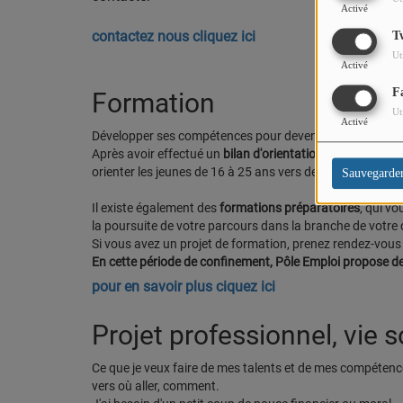
Activé
contactez nous cliquez ici
T
Ut
Activé
F
Formation
Ut
Activé
Développer ses compétences pour devenir plus professi
Après avoir effectué un
bilan d'orientation
, des
stages
, 
orienter les jeunes de 16 à 25 ans vers des
formations
qu
Sauvegarde
Il existe également des
formations préparatoires
, qui v
la poursuite de votre parcours dans la branche de votre 
Si vous avez un projet de formation, prenez rendez-vous 
En cette période de confinement, Pôle Emploi propose d
pour en savoir plus ciquez ici
Projet professionnel, vie s
Ce que je veux faire de mes talents et de mes compétenc
vers où aller, comment.