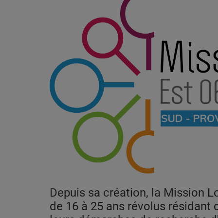
CONTACT
Team Building Radio
INFO
CÔTE D'AZUR
EVÉNEMENTS
CIRCULATION EN TEMPS RÉEL
HIGH-TECH
SPORT
Depuis sa création, la Mission 
SANTÉ
de 16 à 25 ans révolus résidant 