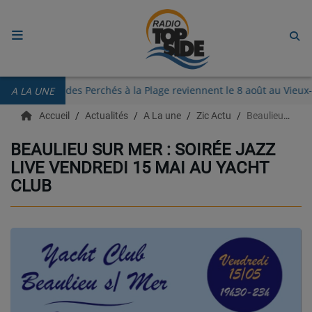
ACCUEIL
Les Guinguettes des Perchés à la Plage reviennent le 8 août au 
A LA UNE
RADIO
Accueil
Actualités
A La une
Zic Actu
Beaulieu sur mer : soirée jazz live vendredi 15 mai au Yacht Club
ECOUTER
BEAULIEU SUR MER : SOIRÉE JAZZ
LIVE VENDREDI 15 MAI AU YACHT
RECHERCHE DE TITRES
CLUB
TÉLÉCHARGER L'APPLICATION.
EMISSIONS
LIVE DJ
EQUIPES