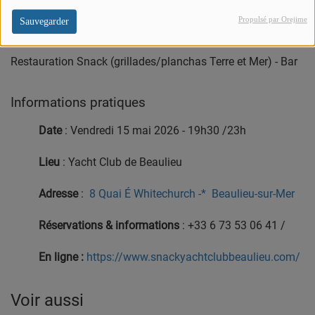
émotion.
Propulsé par Orejime
Sauvegarder
Restauration Snack (grillades/planchas Terre et Mer) - Bar
Informations pratiques
Date
: Vendredi 15 mai 2026 - 19h30 /23h
Lieu
: Yacht Club de Beaulieu
Adresse
:
8 Quai É Whitechurch -*
Beaulieu-sur-Mer
Réservations & informations
: +33 6 73 53 06 41 /
En ligne :
https://www.snackyachtclubbeaulieu.com/
Voir aussi