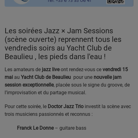
PODCASTS
VIDEOS EN DIRECT
Les soirées Jazz × Jam Sessions
DIRECT STUDIO 1
(scène ouverte) reprennent tous les
DIRECT STUDIO 2
vendredis soirs au Yacht Club de
Beaulieu , les pieds dans l'eau !
DIRECT STUDIO 3
Les amateurs de
jazz live
ont rendez-vous ce
vendredi 15
mai
au
Yacht Club de Beaulieu
pour une
nouvelle jam
TCHAT
session exceptionnelle
, placée sous le signe du groove, de
l’improvisation et du partage musical.
OFFRES D'EMPLOI
Pour cette soirée, le
Doctor Jazz Trio
investit la scène avec
FRANCE TRAVAIL MENTON
trois musiciens passionnés et reconnus :
LA MISSION LOCALE EST 06
Franck Le Donne
– guitare bass