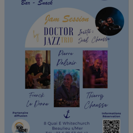
CONTACT
Team Building Radio
INFO
CÔTE D'AZUR
EVÉNEMENTS
CIRCULATION EN TEMPS RÉEL
HIGH-TECH
SPORT
SANTÉ