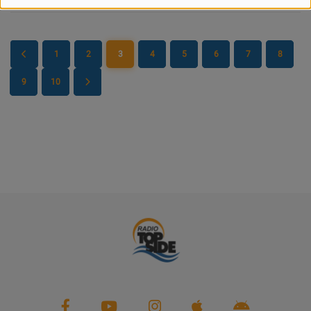
PARTENAIRES
LEURS ACTUS
1
2
3
4
5
6
7
8
9
10