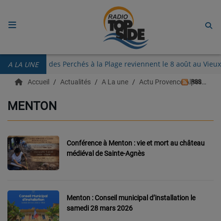
ACCUEIL
Les Guinguettes des Perchés à la Plage reviennent le 8 août au V
A LA UNE
RADIO
Accueil
Actualités
A La une
Actu Provence Alpes Côte d'azur
RSS
ECOUTER
MENTON
RECHERCHE DE TITRES
TÉLÉCHARGER L'APPLICATION.
Conférence à Menton : vie et mort au château
médiéval de Sainte-Agnès
EMISSIONS
LIVE DJ
Menton : Conseil municipal d’installation le
EQUIPES
samedi 28 mars 2026