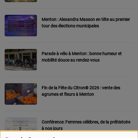
CONTACT
Menton : Alexandra Masson en tête au premier
Team Building Radio
tour des élections municipales
INFO
CÔTE D'AZUR
Parade à vélo à Menton : bonne humeur et
mobilité douce au rendez-vous
EVÉNEMENTS
CIRCULATION EN TEMPS RÉEL
Fin de la Fête du Citron® 2026 : vente des
HIGH-TECH
agrumes et fleurs à Menton
SPORT
SANTÉ
Conférence: Femmes célèbres, de la préhistoire
à nos jours