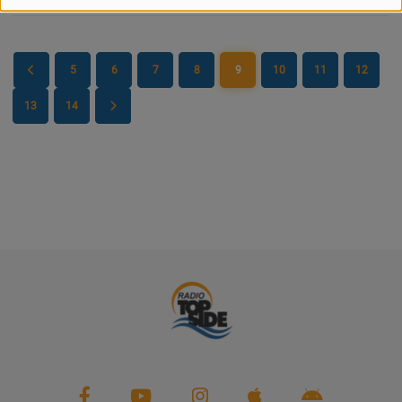
PARTENAIRES
LEURS ACTUS
5
6
7
8
9
10
11
12
13
14