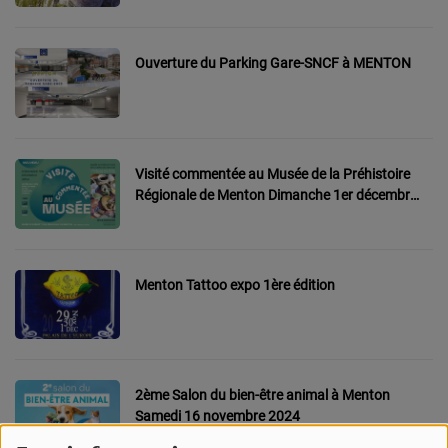
CONTACT
Ouverture du Parking Gare-SNCF à MENTON
Team Building Radio
INFO
CÔTE D'AZUR
Visité commentée au Musée de la Préhistoire
Régionale de Menton Dimanche 1er décembre
EVÉNEMENTS
2024
CIRCULATION EN TEMPS RÉEL
Menton Tattoo expo 1ère édition
HIGH-TECH
SPORT
SANTÉ
2ème Salon du bien-être animal à Menton
Samedi 16 novembre 2024