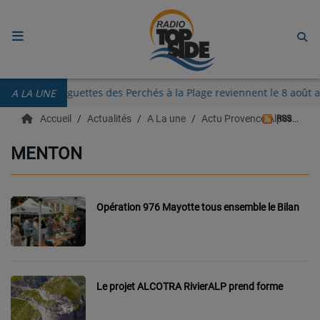
ACCUEIL
Les Guinguettes des Perchés à la Plage reviennent le 8 ao
A LA UNE
RADIO
Accueil
Actualités
A La une
Actu Provence Alpes Côte d'azur
RSS
ECOUTER
MENTON
RECHERCHE DE TITRES
TÉLÉCHARGER L'APPLICATION.
Opération 976 Mayotte tous ensemble le Bilan
EMISSIONS
LIVE DJ
Le projet ALCOTRA RivierALP prend forme
EQUIPES