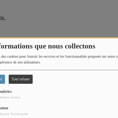
ide.
formations que nous collectons
 des cookies pour fournir les services et les fonctionnalités proposés sur notre s
 droits des auteurs des Œuvres protégées, reproduites et
périence de nos utilisateurs.
orisation expresse, toute utilisation des Œuvres autre que
trictement interdite.
er
Tout refuser
nalytics
ilisation: Analyse
witter
ilisation: Fonctionnalité