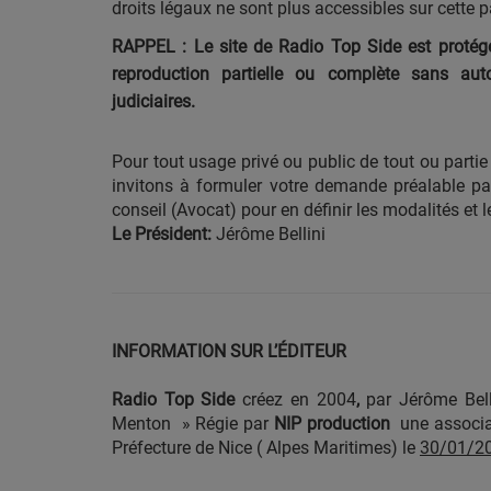
droits légaux ne sont plus accessibles sur cette 
CONTACT
RAPPEL :
Le site de Radio Top Side est protégé 
reproduction partielle ou complète sans auto
judiciaires.
Team Building Radio
Pour tout usage privé ou public de tout ou partie
INFO
invitons à formuler votre demande préalable p
conseil (Avocat) pour en définir les modalités et l
CÔTE D'AZUR
Le Président:
Jérôme Bellini
EVÉNEMENTS
CIRCULATION EN TEMPS RÉEL
INFORMATION SUR L’ÉDITEUR
HIGH-TECH
Radio Top Side
créez en 2004
,
par Jérôme Bell
SPORT
Menton » Régie par
NIP production
une associat
Préfecture de Nice ( Alpes Maritimes) le
30/01/2
SANTÉ