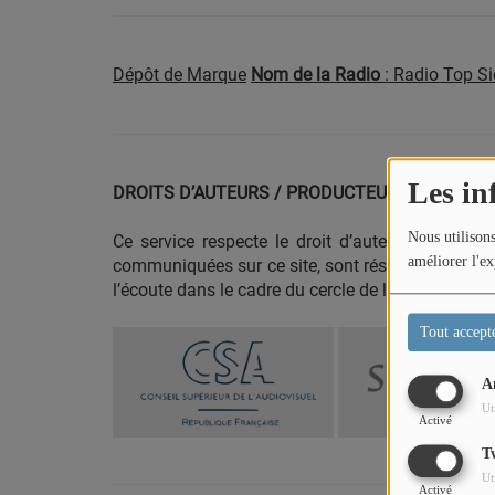
PODCASTS
Dépôt de Marque
Nom de la Radio
: Radio Top S
VIDEOS EN DIRECT
DIRECT STUDIO 1
Les in
DIRECT STUDIO 2
DROITS D’AUTEURS / PRODUCTEURS
DIRECT STUDIO 3
Nous utilisons
Ce service respecte le droit d’auteur. Tous les
améliorer l'ex
communiquées sur ce site, sont réservé. Sauf aut
l’écoute dans le cadre du cercle de la famille est s
TCHAT
Tout accept
OFFRES D'EMPLOI
A
Ut
FRANCE TRAVAIL MENTON
Activé
T
LA MISSION LOCALE EST 06
Ut
Activé