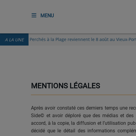
MENU
ACCUEIL
Les Guinguettes des Perchés à la Plage reviennent le 8 août au V
A LA UNE
RADIO
ECOUTER
RECHERCHE DE TITRES
MENTIONS LÉGALES
TÉLÉCHARGER L'APPLICATION.
EMISSIONS
Après avoir constaté ces derniers temps une re
Side© et avoir déploré que des médias et des par
LIVE DJ
accord, à la copie, la diffusion et l’utilisation pu
décidé que le détail des informations complé
EQUIPES