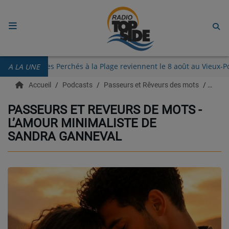
ACCUEIL
Les Guinguettes des Perchés à la Plage reviennent le 8 août au V
A LA UNE
RADIO
Accueil
Podcasts
Passeurs et Rêveurs des mots
Passe
ECOUTER
PASSEURS ET REVEURS DE MOTS -
L’AMOUR MINIMALISTE DE
RECHERCHE DE TITRES
SANDRA GANNEVAL
TÉLÉCHARGER L'APPLICATION.
EMISSIONS
LIVE DJ
EQUIPES