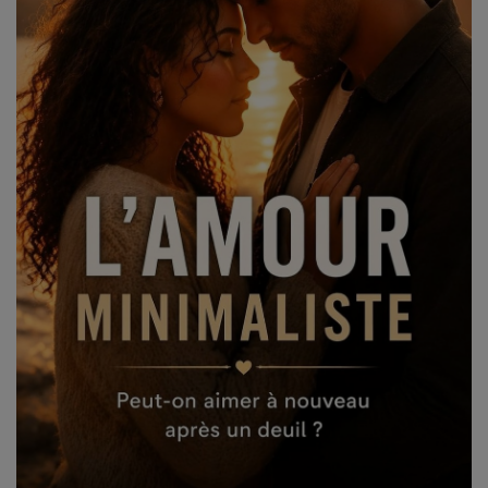
CONTACT
Team Building Radio
INFO
CÔTE D'AZUR
EVÉNEMENTS
CIRCULATION EN TEMPS RÉEL
HIGH-TECH
SPORT
SANTÉ