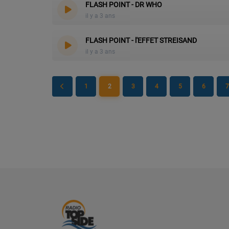
FLASH POINT - DR WHO
il y a 3 ans
PARTENAIRES
FLASH POINT - l'EFFET STREISAND
LEURS ACTUS
il y a 3 ans
1
2
3
4
5
6
7