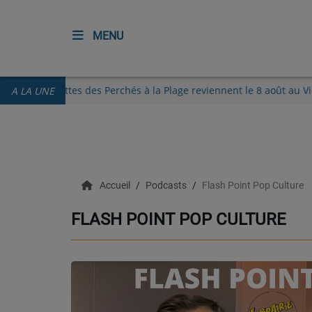
MENU
ACCUEIL
Les Guinguettes des Perchés à la Plage reviennent le 8 ao
A LA UNE
RADIO
ECOUTER
Accueil
Podcasts
Flash Point Pop Culture
RECHERCHE DE TITRES
FLASH POINT POP CULTURE
TÉLÉCHARGER L'APPLICATION.
EMISSIONS
LIVE DJ
EQUIPES