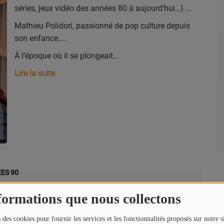
séries, jeux vidéo des années 80 à aujourd’hui…)
Mathieu Polidori, passionné de pop culture depuis
son enfance.
À l’époque où il se plongeait
Lire la suite
EES 90
formations que nous collectons
 des cookies pour fournir les services et les fonctionnalités proposés sur notre s