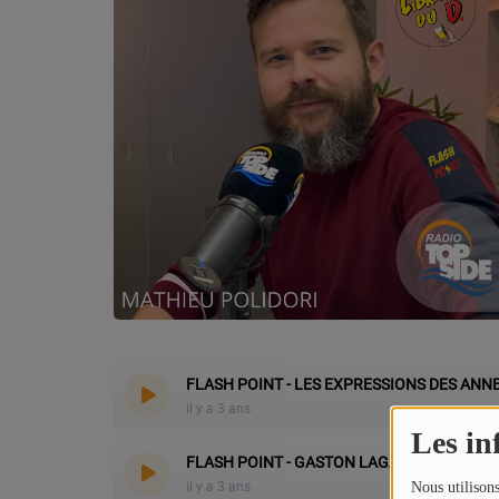
CONTACT
Team Building Radio
INFO
CÔTE D'AZUR
EVÉNEMENTS
CIRCULATION EN TEMPS RÉEL
HIGH-TECH
FLASH POINT - LES EXPRESSIONS DES ANN
SPORT
il y a 3 ans
Les in
SANTÉ
FLASH POINT - GASTON LAGAFF
il y a 3 ans
Nous utilisons