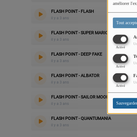
améliorer l'ex
PODCASTS
FLASH POINT - FLASH
il y a 3 ans
Tout accept
VIDEOS EN DIRECT
FLASH POINT - SUPER MARIO
A
DIRECT STUDIO 1
il y a 3 ans
Ut
Activé
DIRECT STUDIO 2
FLASH POINT - DEEP FAKE
T
il y a 3 ans
Ut
DIRECT STUDIO 3
Activé
FLASH POINT - ALBATOR
F
il y a 3 ans
Ut
TCHAT
Activé
FLASH POINT - SAILOR MOON
Sauvegarde
il y a 3 ans
OFFRES D'EMPLOI
FRANCE TRAVAIL MENTON
FLASH POINT - QUANTUMANIA
il y a 3 ans
LA MISSION LOCALE EST 06