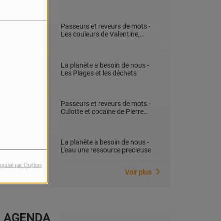
française sous la présidence
d’Alexandra Masson
Passeurs et reveurs de mots -
Les couleurs de Valentine,
Valérie Morales
La planète a besoin de nous -
Les Plages et les déchets
Passeurs et reveurs de mots -
Culotte et cocaïne de Pierre
Guilbert,
La planète a besoin de nous -
L'eau une ressource precieuse
opulsé par Orejime
Voir plus
AGENDA