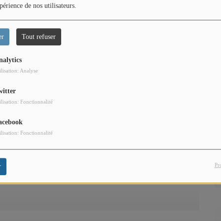
périence de nos utilisateurs.
er
Tout refuser
nalytics
ilisation: Analyse
witter
ilisation: Fonctionnalité
acebook
ilisation: Fonctionnalité
Pr
r