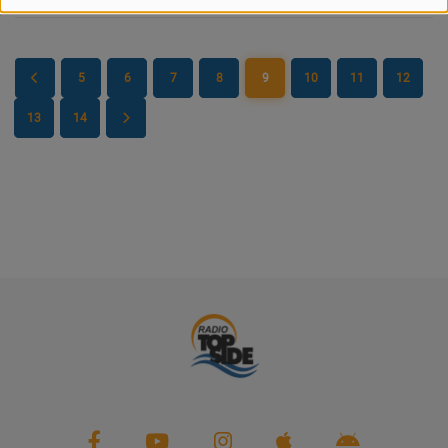
PARTENAIRES
LEURS ACTUS
5
6
7
8
9
10
11
12
13
14