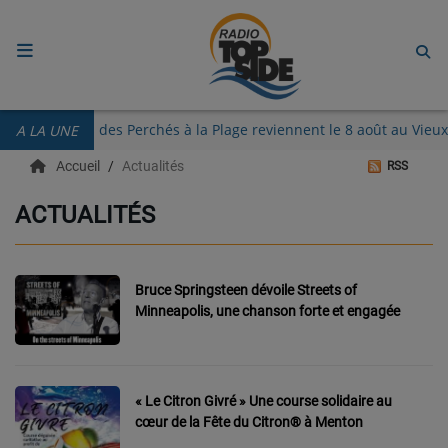
ACCUEIL
Les Guinguettes des Perchés à la Plage reviennent le 8 août au V
A LA UNE
RADIO
Accueil
Actualités
RSS
ECOUTER
ACTUALITÉS
RECHERCHE DE TITRES
TÉLÉCHARGER L'APPLICATION.
Bruce Springsteen dévoile Streets of
Minneapolis, une chanson forte et engagée
EMISSIONS
LIVE DJ
« Le Citron Givré » Une course solidaire au
EQUIPES
cœur de la Fête du Citron® à Menton