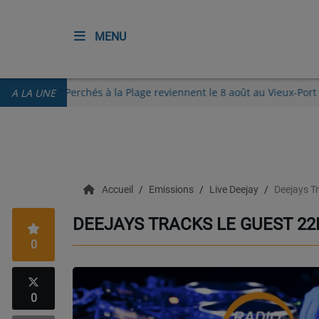
MENU
ACCUEIL
Les Guinguettes des Perchés à la Plage reviennent le 8 août au
A LA UNE
RADIO
ECOUTER
Accueil
Emissions
Live Deejay
Deejays T
RECHERCHE DE TITRES
DEEJAYS TRACKS LE GUEST 22
TÉLÉCHARGER L'APPLICATION.
0
EMISSIONS
LIVE DJ
0
EQUIPES