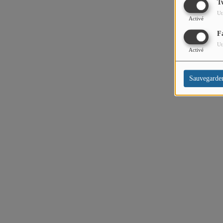
T
Ut
Activé
PARTENAIRES
F
LEURS ACTUS
Ut
Activé
Sauvegarde