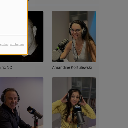
opulsé par Orejime
Eric NC
Amandine Kortulewski
David Vendet