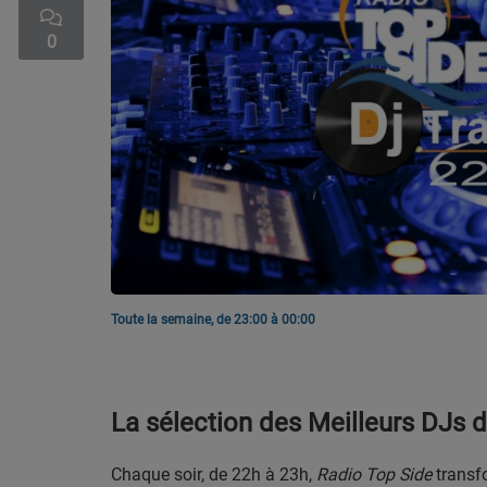
CONTACT
0
Team Building Radio
INFO
CÔTE D'AZUR
EVÉNEMENTS
CIRCULATION EN TEMPS RÉEL
Toute la semaine, de 23:00 à 00:00
HIGH-TECH
SPORT
La sélection des Meilleurs DJs d
SANTÉ
Chaque soir, de 22h à 23h,
Radio Top Side
transf