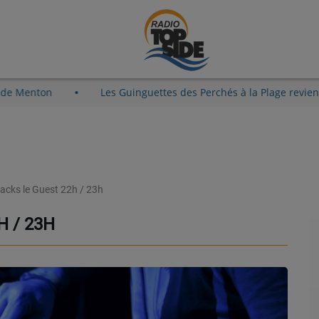
 Vieux-Port de Menton
Les Guinguettes des Perchés à la P
racks le Guest 22h / 23h
H / 23H