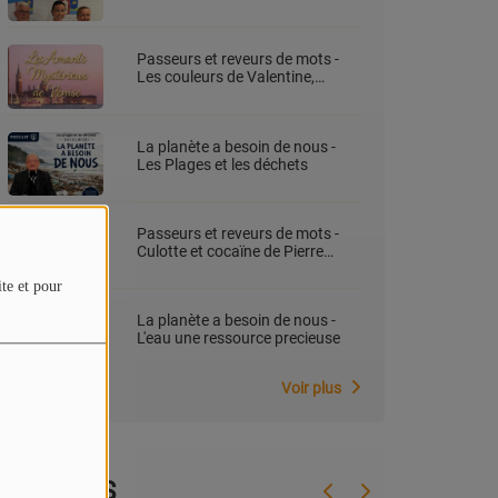
française sous la présidence
d’Alexandra Masson
Passeurs et reveurs de mots -
Les couleurs de Valentine,
Valérie Morales
La planète a besoin de nous -
Les Plages et les déchets
Passeurs et reveurs de mots -
Culotte et cocaïne de Pierre
Guilbert,
ite et pour
La planète a besoin de nous -
L'eau une ressource precieuse
Voir plus
EQUIPES