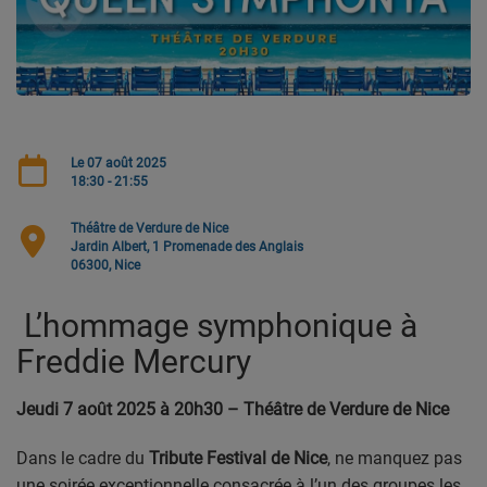
CONTACT
Team Building Radio
INFO
Le 07 août 2025
18:30 - 21:55
CÔTE D'AZUR
Théâtre de Verdure de Nice
EVÉNEMENTS
Jardin Albert, 1 Promenade des Anglais
06300, Nice
CIRCULATION EN TEMPS RÉEL
L’hommage symphonique à
HIGH-TECH
Freddie Mercury
SPORT
Jeudi 7 août 2025 à 20h30 – Théâtre de Verdure de Nice
SANTÉ
Dans le cadre du
Tribute Festival de Nice
, ne manquez pas
une soirée exceptionnelle consacrée à l’un des groupes les