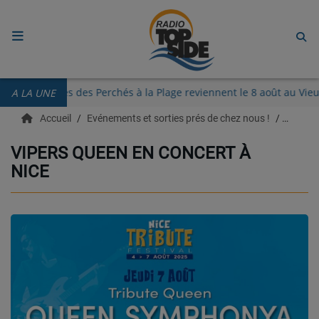
ACCUEIL
Les Guinguettes des Perchés à la Plage reviennent le 8 août au
A LA UNE
RADIO
Accueil
Evénements et sorties prés de chez nous !
Radio 
ECOUTER
VIPERS QUEEN EN CONCERT À
NICE
RECHERCHE DE TITRES
TÉLÉCHARGER L'APPLICATION.
EMISSIONS
LIVE DJ
EQUIPES