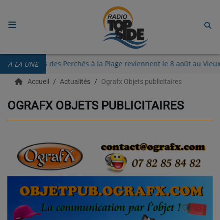
ACCUEIL
Les Guinguettes des Perchés à la Plage reviennent le 8 août au
A LA UNE
RADIO
Accueil
Actualités
Ografx Objets publicitaires
ECOUTER
OGRAFX OBJETS PUBLICITAIRES
RECHERCHE DE TITRES
TÉLÉCHARGER L'APPLICATION.
EMISSIONS
LIVE DJ
EQUIPES