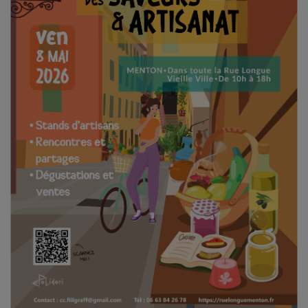
CONTACT
Team Building Radio
INFO
CÔTE D'AZUR
EVÉNEMENTS
CIRCULATION EN TEMPS RÉEL
HIGH-TECH
SPORT
SANTÉ