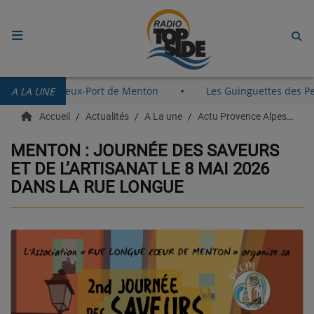
ACCUEIL
ent le 8 août au Vieux-Port de Menton
Les Guinguettes de
A LA UNE
RADIO
Accueil
Actualités
A La une
Actu Provence Alpes Côte d'azur
ECOUTER
MENTON : JOURNÉE DES SAVEURS
ET DE L’ARTISANAT LE 8 MAI 2026
RECHERCHE DE TITRES
DANS LA RUE LONGUE
TÉLÉCHARGER L'APPLICATION.
EMISSIONS
LIVE DJ
EQUIPES