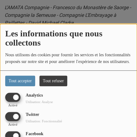
L’AMATA Compagnie - Francesco du Monastère de Saorge -
Compagnie la Semeuse - Compagnie L’Embrayage à
Paillettes - David Michael Clarke
Les informations que nous
collectons
LA PROGRAMMATION :
Nous utilisons des cookies pour fournir les services et les fonctionnalités
proposés sur notre site et pour améliorer l'expérience de nos utilisateurs.
EN OUVERTURE : VEN. 30 Juin 21h à Menton - Théâtre ~
Tout accepter
Tout refuser
Cie AIDAS
Analytics
Utilisation: Analyse
Activé
JUILLET
Twitter
Utilisation: Fonctionnalité
Activé
DIM. 2 Juil. 17h à Sospel - Bal(l)ade ~ Cie La Semeuse - En
partenariat avec le Festival Les BaroQuiales
Facebook