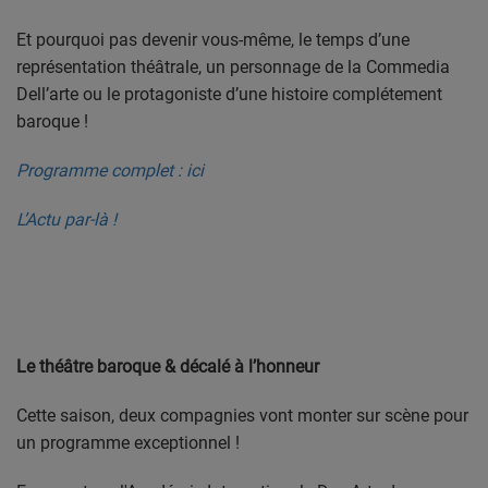
PODCASTS
Et pourquoi pas devenir vous-même, le temps d’une
représentation théâtrale, un personnage de la Commedia
VIDEOS EN DIRECT
Dell’arte ou le protagoniste d’une histoire complétement
DIRECT STUDIO 1
baroque !
DIRECT STUDIO 2
Programme complet : ici
DIRECT STUDIO 3
L’Actu par-là !
TCHAT
OFFRES D'EMPLOI
Le théâtre baroque & décalé à l’honneur
FRANCE TRAVAIL MENTON
Cette saison, deux compagnies vont monter sur scène pour
LA MISSION LOCALE EST 06
un programme exceptionnel !