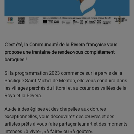
CONTACT
Team Building Radio
INFO
C’est été, la Communauté de la Riviera française vous
CÔTE D'AZUR
propose une trentaine de rendez-vous complétement
baroques !
EVÉNEMENTS
Si la programmation 2023 commence sur le parvis de la
CIRCULATION EN TEMPS RÉEL
Basilique Saint-Michel de Menton, elle vous conduira dans
les villages perchés du littoral et au cœur des vallées de la
HIGH-TECH
Roya et la Bévéra.
SPORT
Au-delà des églises et des chapelles aux dorures
SANTÉ
exceptionnelles, vous découvrirez des œuvres et des
artistes prêts à vous faire partager leur art et des moments
intenses «à vivre», «à faire» ou «à goûter».