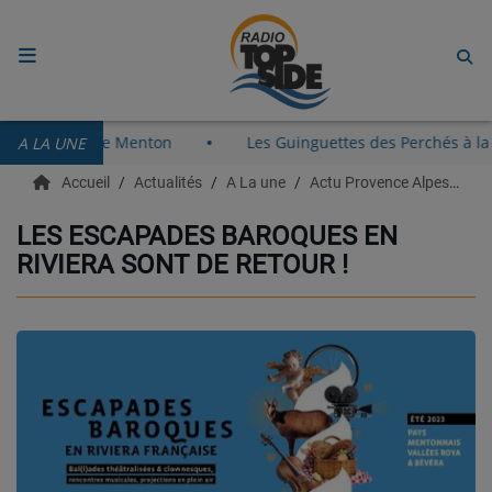
ACCUEIL
8 août au Vieux-Port de Menton
Les Guinguettes des Perch
A LA UNE
RADIO
Accueil
Actualités
A La une
Actu Provence Alpes Côte d'azur
ECOUTER
LES ESCAPADES BAROQUES EN
RIVIERA SONT DE RETOUR !
RECHERCHE DE TITRES
TÉLÉCHARGER L'APPLICATION.
EMISSIONS
LIVE DJ
EQUIPES