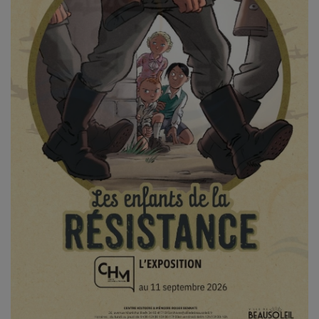
CONTACT
Team Building Radio
INFO
CÔTE D'AZUR
EVÉNEMENTS
CIRCULATION EN TEMPS RÉEL
HIGH-TECH
SPORT
SANTÉ