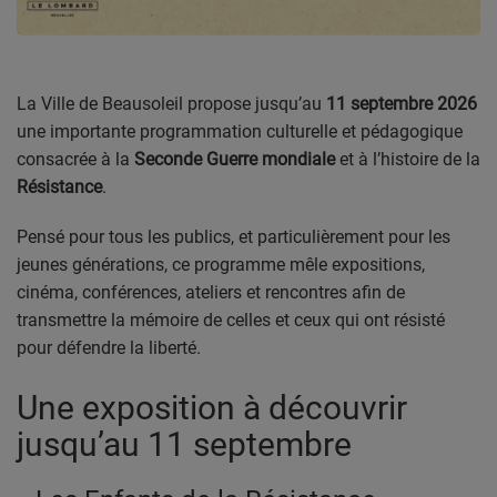
PODCASTS
VIDEOS EN DIRECT
La Ville de Beausoleil propose jusqu’au
11 septembre 2026
DIRECT STUDIO 1
une importante programmation culturelle et pédagogique
consacrée à la
Seconde Guerre mondiale
et à l’histoire de la
DIRECT STUDIO 2
Résistance
.
DIRECT STUDIO 3
Pensé pour tous les publics, et particulièrement pour les
jeunes générations, ce programme mêle expositions,
TCHAT
cinéma, conférences, ateliers et rencontres afin de
transmettre la mémoire de celles et ceux qui ont résisté
pour défendre la liberté.
OFFRES D'EMPLOI
FRANCE TRAVAIL MENTON
Une exposition à découvrir
jusqu’au 11 septembre
LA MISSION LOCALE EST 06