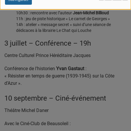
Centre d’Histoire Mémoire Roger Bennati
10h30 : rencontre avec l’auteur
Jean-Michel Billioud
11h : jeu de piste historique « Le carnet de Georges »
14h : atelier « message secret » suivi d’une séance de
dédicaces à la librairie Le Chat qui Louche
3 juillet – Conférence – 19h
Centre Culturel Prince Héréditaire Jacques
Conférence de l’historien
Yvan Gastaut
:
« Résister en temps de guerre (1939-1945) sur la Côte
d’Azur ».
10 septembre – Ciné-événement
Théâtre Michel Daner
Avec le Ciné-Club de Beausoleil :