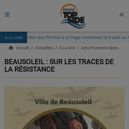
ACCUEIL
Les Guinguettes des Perchés à la Plage reviennent le 8 
A LA UNE
RADIO
Accueil
Actualités
A La une
Actu Provence Alpes Côte d'azur
ECOUTER
BEAUSOLEIL : SUR LES TRACES DE
LA RÉSISTANCE
RECHERCHE DE TITRES
TÉLÉCHARGER L'APPLICATION.
EMISSIONS
LIVE DJ
EQUIPES