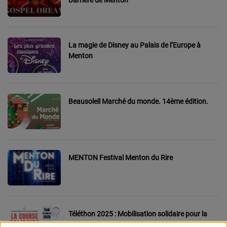
CONTACT
Team Building Radio
La magie de Disney au Palais de l’Europe à
Menton
INFO
CÔTE D'AZUR
Beausoleil Marché du monde. 14ème édition.
EVÉNEMENTS
CIRCULATION EN TEMPS RÉEL
HIGH-TECH
MENTON Festival Menton du Rire
SPORT
SANTÉ
Téléthon 2025 : Mobilisation solidaire pour la
maladie de Rett à Menton