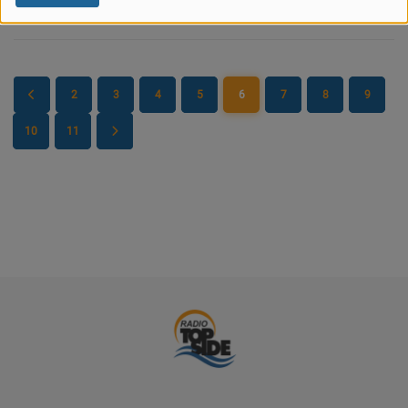
PARTENAIRES
LEURS ACTUS
2
3
4
5
6
7
8
9
10
11