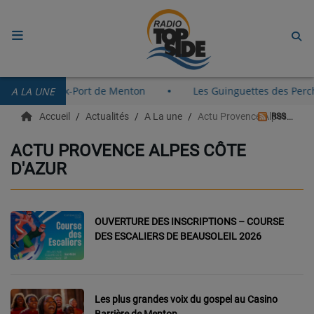
ACCUEIL
le 8 août au Vieux-Port de Menton
Les Guinguettes des Pe
A LA UNE
RADIO
Accueil
Actualités
A La une
Actu Provence Alpes Côte d'azur
RSS
ECOUTER
ACTU PROVENCE ALPES CÔTE
D'AZUR
RECHERCHE DE TITRES
TÉLÉCHARGER L'APPLICATION.
OUVERTURE DES INSCRIPTIONS – COURSE
EMISSIONS
DES ESCALIERS DE BEAUSOLEIL 2026
LIVE DJ
EQUIPES
Les plus grandes voix du gospel au Casino
Barrière de Menton