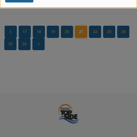
PARTENAIRES
LEURS ACTUS
17
18
19
20
21
22
23
24
25
26