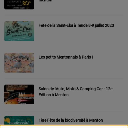
CONTACT
Team Building Radio
Fête de la Saint-Eloi à Tende 8-9 juillet 2023
INFO
CÔTE D'AZUR
Les petits Mentonnais à Paris !
EVÉNEMENTS
CIRCULATION EN TEMPS RÉEL
HIGH-TECH
Salon de l'Auto, Moto & Camping Car - 12e
Edition à Menton
SPORT
SANTÉ
1ère Fête de la biodiversité à Menton