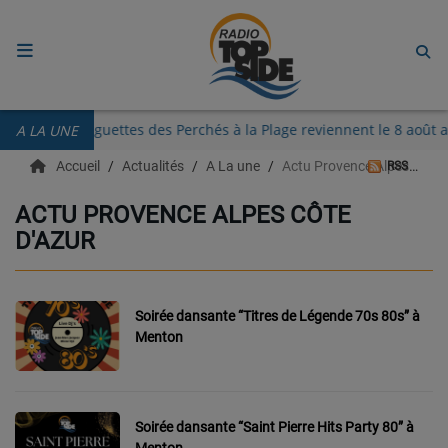
ACCUEIL
Les Guinguettes des Perchés à la Plage reviennent le 8 ao
A LA UNE
RADIO
Accueil
Actualités
A La une
Actu Provence Alpes Côte d'azur
RSS
ECOUTER
ACTU PROVENCE ALPES CÔTE
D'AZUR
RECHERCHE DE TITRES
TÉLÉCHARGER L'APPLICATION.
Soirée dansante “Titres de Légende 70s 80s” à
EMISSIONS
Menton
LIVE DJ
EQUIPES
Soirée dansante “Saint Pierre Hits Party 80” à
Menton