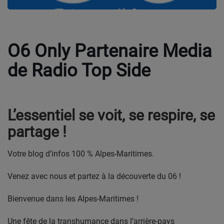
CONTACT
Team Building Radio
O6 Only Partenaire Media
de Radio Top Side
INFO
CÔTE D'AZUR
EVÉNEMENTS
L’essentiel se voit, se respire, se
partage !
CIRCULATION EN TEMPS RÉEL
HIGH-TECH
Votre blog d’infos 100 % Alpes-Maritimes.
SPORT
Venez avec nous et partez à la découverte du 06 !
SANTÉ
Bienvenue dans les Alpes-Maritimes !
Une fête de la transhumance dans l’arrière-pays