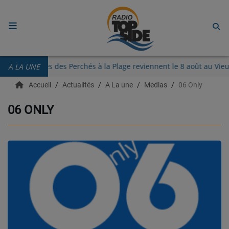
ACCUEIL
Les Guinguettes des Perchés à la Plage reviennent le 8 août au 
A LA UNE
RADIO
Accueil
Actualités
A La une
Medias
06 Only
ECOUTER
06 ONLY
RECHERCHE DE TITRES
TÉLÉCHARGER L'APPLICATION.
EMISSIONS
LIVE DJ
EQUIPES