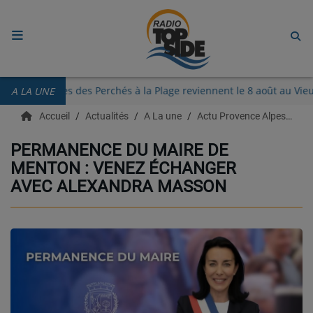
ACCUEIL
Les Guinguettes des Perchés à la Plage reviennent le 8 août au
A LA UNE
RADIO
Accueil
Actualités
A La une
Actu Provence Alpes Côte d'azur
ECOUTER
PERMANENCE DU MAIRE DE
MENTON : VENEZ ÉCHANGER
RECHERCHE DE TITRES
AVEC ALEXANDRA MASSON
TÉLÉCHARGER L'APPLICATION.
EMISSIONS
LIVE DJ
EQUIPES