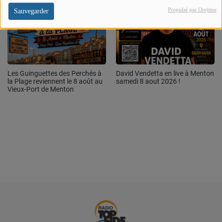
PARTENAIRES
Propulsé par Orejime
Sauvegarder
LEURS ACTUS
Les Guinguettes des Perchés à
David Vendetta en live à Menton
la Plage reviennent le 8 août au
samedi 8 aout 2026 !
Vieux-Port de Menton