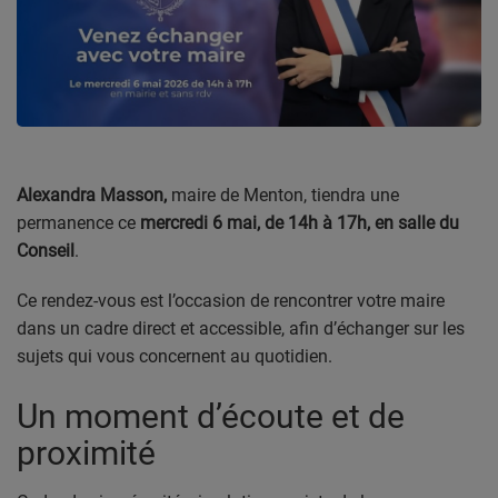
CONTACT
Team Building Radio
INFO
CÔTE D'AZUR
Alexandra Masson,
maire de Menton, tiendra une
permanence ce
mercredi 6 mai, de 14h à 17h, en salle du
EVÉNEMENTS
Conseil
.
CIRCULATION EN TEMPS RÉEL
Ce rendez-vous est l’occasion de rencontrer votre maire
dans un cadre direct et accessible, afin d’échanger sur les
HIGH-TECH
sujets qui vous concernent au quotidien.
SPORT
Un moment d’écoute et de
SANTÉ
proximité