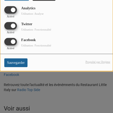
PARTENAIRES
Analytics
Ouvert toute l'année. Sur place et à emporter (salades et pizzas). Accueil
LEURS ACTUS
de groupes. Terrasse.
Utilisation: Analyse
Activé
Carte entre 10 € et 30 € environ. Chèque Restaurant. Ouvert tous les
jours de 12h à 14h et de 19h à 21h.
Twitter
Fermé le mardi. Ouvert les jours fériés. Accueil des groupes (jusqu'à 40
Utilisation: Fonctionnalité
Activé
personnes. Menus de groupe possibles).
Organisation tous types d'événements.
Facebook
Utilisation: Fonctionnalité
Activé
ADRESSE
7 rue Pieta
,
06500, Menton,
France
Propulsé par Orejime
Sauvegarder
Appeler +33 9 67 19 15 44
Facebook
Retrouvez toute l'actualité et les événémnents du Restaurant Little
Italy sur
Radio Top Side
Voir aussi