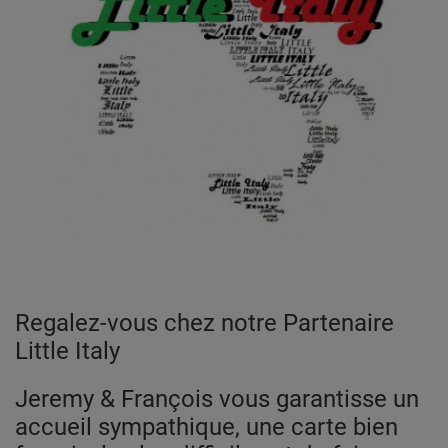
CONTACT
Team Building Radio
INFO
CÔTE D'AZUR
EVÉNEMENTS
CIRCULATION EN TEMPS RÉEL
HIGH-TECH
Regalez-vous chez notre Partenaire
SPORT
Little Italy
SANTÉ
Jeremy & François vous garantisse un
accueil sympathique, une carte bien