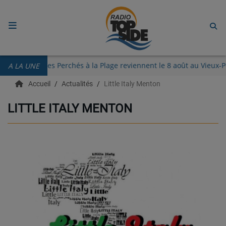
ACCUEIL
Les Guinguettes des Perchés à la Plage reviennent le 8 août au Vi
A LA UNE
RADIO
Accueil
Actualités
Little Italy Menton
ECOUTER
LITTLE ITALY MENTON
RECHERCHE DE TITRES
TÉLÉCHARGER L'APPLICATION.
EMISSIONS
LIVE DJ
EQUIPES